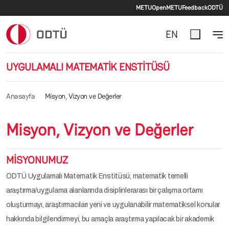
İkincil menü
Ana içeriğe atla
METU
OpenMETU
Feedback
ODTÜ
EN
UYGULAMALI MATEMATİK ENSTİTÜSÜ
Anasayfa
Misyon, Vizyon ve Değerler
Misyon, Vizyon ve Değerler
MİSYONUMUZ
ODTÜ Uygulamalı Matematik Enstitüsü, matematik temelli
araştırma/uygulama alanlarında disiplinlerarası bir çalışma ortamı
oluşturmayı, araştırmacıları yeni ve uygulanabilir matematiksel konular
hakkında bilgilendirmeyi, bu amaçla araştırma yapılacak bir akademik