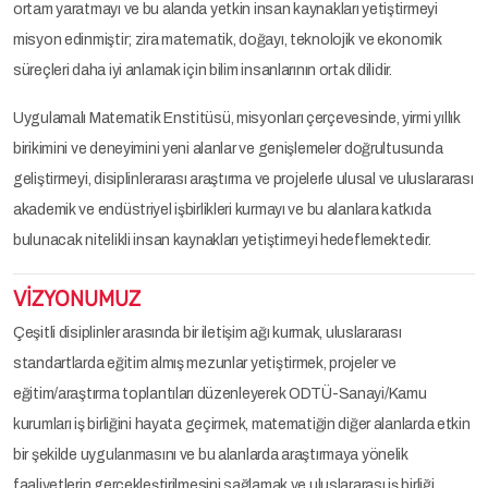
ortam yaratmayı ve bu alanda yetkin insan kaynakları yetiştirmeyi
misyon edinmiştir; zira matematik, doğayı, teknolojik ve ekonomik
süreçleri daha iyi anlamak için bilim insanlarının ortak dilidir.
Uygulamalı Matematik Enstitüsü, misyonları çerçevesinde, yirmi yıllık
birikimini ve deneyimini yeni alanlar ve genişlemeler doğrultusunda
geliştirmeyi, disiplinlerarası araştırma ve projelerle ulusal ve uluslararası
akademik ve endüstriyel işbirlikleri kurmayı ve bu alanlara katkıda
bulunacak nitelikli insan kaynakları yetiştirmeyi hedeflemektedir.
VİZYONUMUZ
Çeşitli disiplinler arasında bir iletişim ağı kurmak, uluslararası
standartlarda eğitim almış mezunlar yetiştirmek, projeler ve
eğitim/araştırma toplantıları düzenleyerek ODTÜ-Sanayi/Kamu
kurumları iş birliğini hayata geçirmek, matematiğin diğer alanlarda etkin
bir şekilde uygulanmasını ve bu alanlarda araştırmaya yönelik
faaliyetlerin gerçekleştirilmesini sağlamak ve uluslararası iş birliği