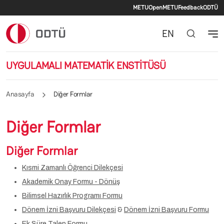
İkincil menü
Ana içeriğe atla
METU
OpenMETU
Feedback
ODTÜ
EN
UYGULAMALI MATEMATİK ENSTİTÜSÜ
Anasayfa
Diğer Formlar
Diğer Formlar
Diğer Formlar
Kısmi Zamanlı Öğrenci Dilekçesi
Akademik Onay Formu - Dönüş
Bilimsel Hazırlık Programı Formu
Dönem İzni Başvuru Dilekçesi
&
Dönem İzni Başvuru Formu
Ek Süre Talep Formu